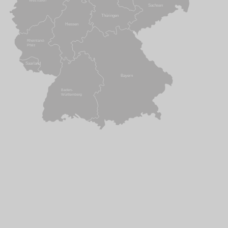
Westfalen
Sachsen
Thüringen
Hessen
Rheinland-
Pfalz
Saarland
Bayern
Baden-
Württemberg