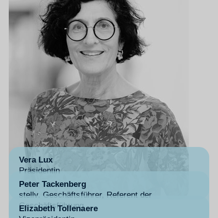
Vera Lux
Präsidentin
Peter Tackenberg
stellv. Geschäftsführer, Referent der
Geschäftsführung
Elizabeth Tollenaere