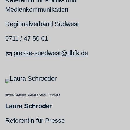
Referentin für Politik- und
Medienkommunikation
Regionalverband Südwest
0711 / 47 50 61
pr
ss
-s
dw
st
dbfk
d
Bayern, Sachsen, Sachsen-Anhalt, Thüringen
Laura Schröder
Referentin für Presse