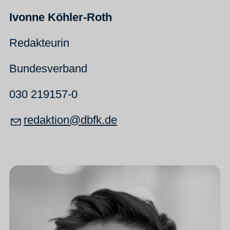
Ivonne Köhler-Roth
Redakteurin
Bundesverband
030 219157-0
r
d
kt
n
dbfk
d