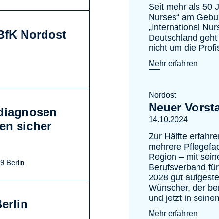
Seit mehr als 50 J
Nurses“ am Gebur
„International Nu
DBfK Nordost
Deutschland geht
nicht um die Profi
Mehr erfahren
Nordost
Neuer Vorst
ediagnosen
14.10.2024
en sicher
Zur Hälfte erfahre
mehrere Pflegefa
Region – mit sein
9 Berlin
Berufsverband für
2028 gut aufgestel
Wünscher, der be
und jetzt in seine
erlin
Mehr erfahren