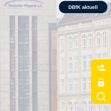
DBfK aktuell
M