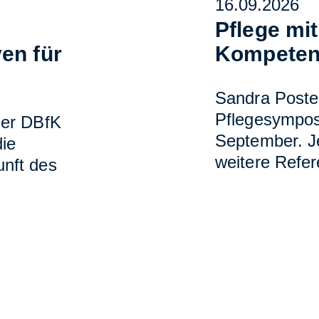
16.09.2026
m
Pflege mi
en für
Kompeten
Sandra Postel
Pflegesympos
der DBfK
September. J
ie
weitere Refer
nft des