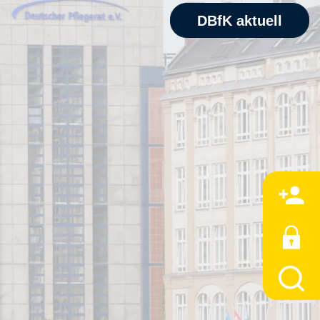
DBfK aktuell
M