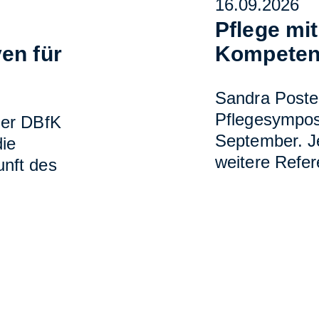
16.09.2026
m
Pflege mi
en für
Kompeten
Sandra Postel
Pflegesympos
der DBfK
September. J
ie
weitere Refer
nft des