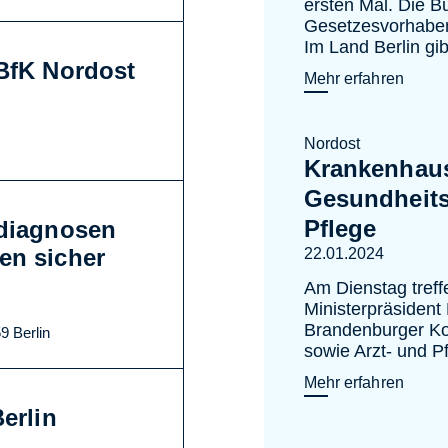
ersten Mal. Die B
Gesetzesvorhaben
Im Land Berlin gi
DBfK Nordost
Mehr erfahren
Nordost
Krankenhau
Gesundheits
Pflege
ediagnosen
en sicher
22.01.2024
Am Dienstag treff
Ministerpräsident
Brandenburger K
9 Berlin
sowie Arzt- und P
Mehr erfahren
erlin