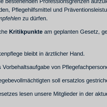
ie bestehenden Professionsgrenzen aufzul
en, Pflegehilfsmittel und Präventionsleis
mpfehlen
zu dürfen.
iche
Kritikpunkte
am geplanten Gesetz, ge
npflege bleibt in ärztlicher Hand.
ls Vorbehaltsaufgabe von Pflegefachpersone
egebevollmächtigten soll ersatzlos gestric
setzes lesen unsere Mitglieder in der akt