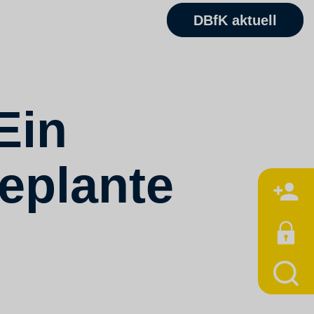
DBfK aktuell
Ein
geplante
M