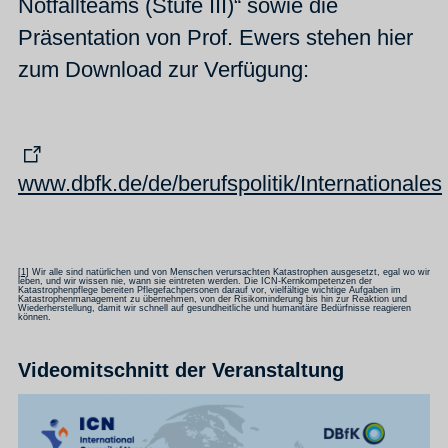
Notfallteams (Stufe III)“ sowie die
Präsentation von Prof. Ewers stehen hier
zum Download zur Verfügung:
www.dbfk.de/de/berufspolitik/Internationales
[1]
Wir alle sind natürlichen und von Menschen verursachten Katastrophen ausgesetzt, egal wo wir
leben, und wir wissen nie, wann sie eintreten werden. Die ICN-Kernkompetenzen der
Katastrophenpflege bereiten Pflegefachpersonen darauf vor, vielfältige wichtige Aufgaben im
Katastrophenmanagement zu übernehmen, von der Risikominderung bis hin zur Reaktion und
Wiederherstellung, damit wir schnell auf gesundheitliche und humanitäre Bedürfnisse reagieren
können.
Videomitschnitt der Veranstaltung