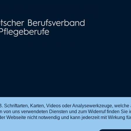
. Schriftarten, Karten, Videos oder Analysewerkzeuge, welche 
en von uns verwendeten Diensten und zum Widerruf finden Sie 
ng der Webseite nicht notwendig und kann jederzeit mit Wirkung f