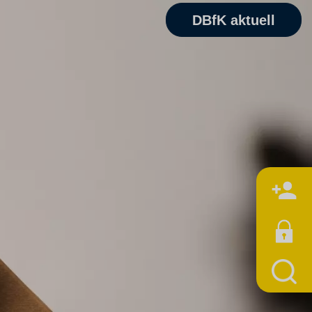
DBfK aktuell
M