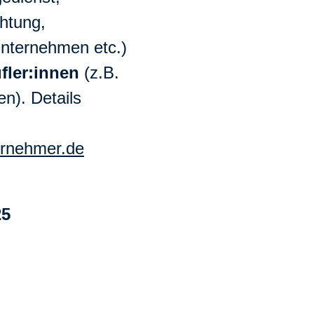
chtung,
nternehmen etc.)
ufler:innen
(z.B.
en). Details
rnehmer.de
25