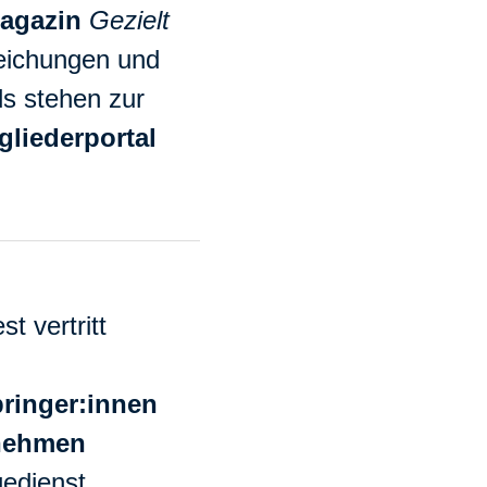
magazin
Gezielt
eichungen und
s stehen zur
gliederportal
t vertritt
ringer:innen
nehmen
edienst,