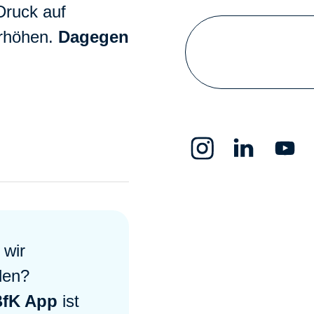
Druck auf
erhöhen.
Dagegen
 wir
llen?
fK App
ist