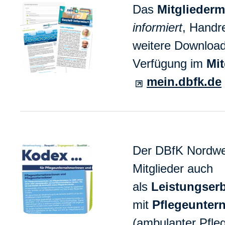
Das
Mitglieder
informiert
, Handr
weitere Download
Verfügung im
Mit
mein.dbfk.de
Der DBfK Nordwes
Mitglieder auch
als
Leistungserb
mit
Pflegeunter
(ambulanter Pfleg