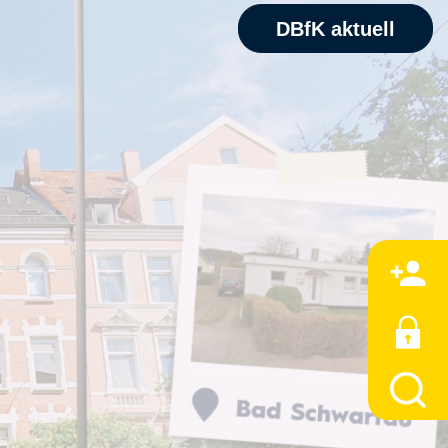
DBfK aktuell
M