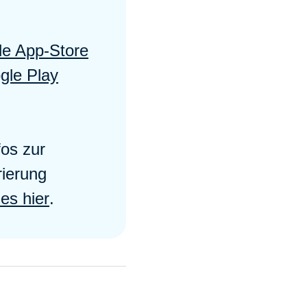
le App-Store
gle Play
fos zur
rierung
 es hier
.