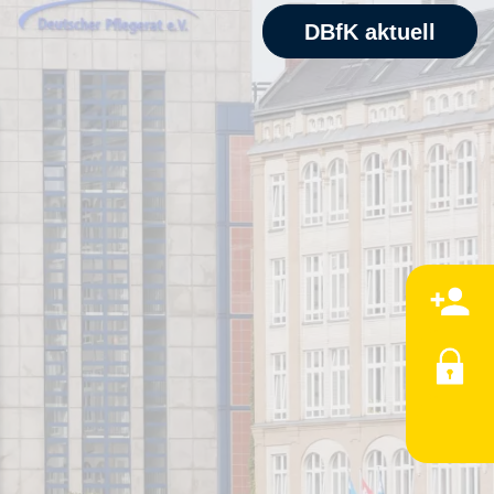
DBfK aktuell
M