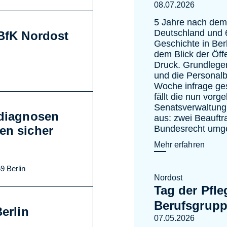
08.07.2026
5 Jahre nach dem
Deutschland und 
DBfK Nordost
Geschichte in Berl
dem Blick der Öffe
Druck. Grundlege
und die Personal
Woche infrage ges
fällt die nun vorg
Senatsverwaltung 
ediagnosen
aus: zwei Beauftra
en sicher
Bundesrecht umge
Mehr erfahren
9 Berlin
Nordost
Tag der Pfle
Berufsgrupp
erlin
07.05.2026