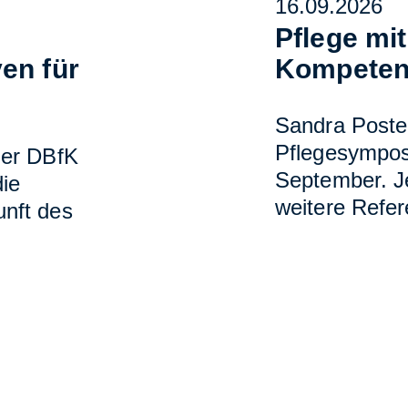
16.09.2026
m
Pflege mi
en für
Kompeten
Sandra Postel
Pflegesympos
der DBfK
September. J
ie
weitere Refer
nft des