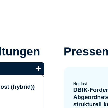
ltungen
Pressem
Nordost
st (hybrid))
DBfK-Forder
Abgeordnete
strukturell 