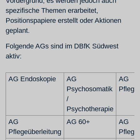
Vordergrund, es werden jedoch auch
spezifische Themen erarbeitet,
Positionspapiere erstellt oder Aktionen
geplant.
Folgende AGs sind im DBfK Südwest
aktiv:
AG Endoskopie
AG
AG
Psychosomatik
Pflege
/
Psychotherapie
AG
AG 60+
AG
Pflegeüberleitung
Pflege