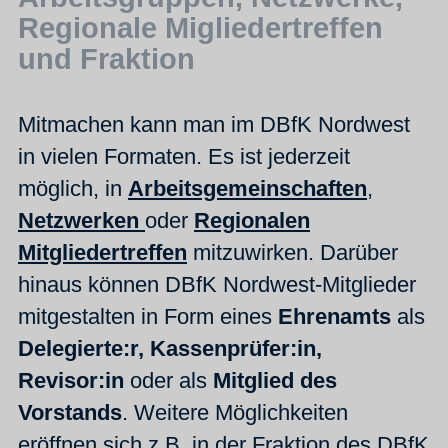
Regionale Migliedertreffen
und Fraktion
Mitmachen kann man im DBfK Nordwest
in vielen Formaten. Es ist jederzeit
möglich, in
Arbeitsgemeinschaften
,
Netzwerken
oder
Regionalen
Mitgliedertreffen
mitzuwirken. Darüber
hinaus können DBfK Nordwest-Mitglieder
mitgestalten in Form eines
Ehrenamts
als
Delegierte:r, Kassenprüfer:in,
Revisor:in
oder als
Mitglied des
Vorstands
. Weitere Möglichkeiten
eröffnen sich z.B. in der Fraktion des DBfK