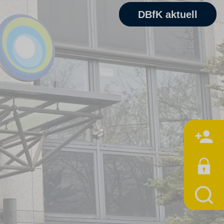
DBfK aktuell
M