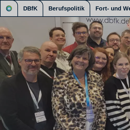
DBfK
Berufspolitik
Fort- und W