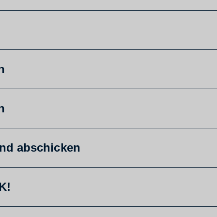
n
n
und abschicken
K!