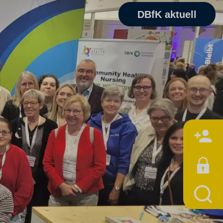
DBfK aktuell
M