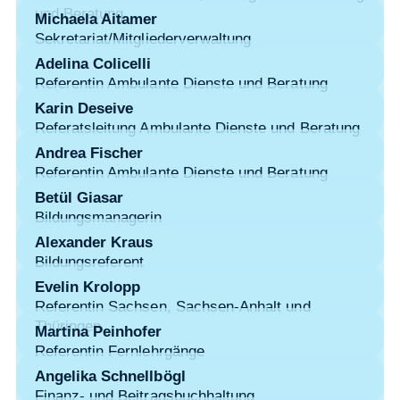
und Beratung
Michaela Aitamer
Sekretariat/Mitgliederverwaltung
Adelina Colicelli
Referentin Ambulante Dienste und Beratung
Karin Deseive
Referatsleitung Ambulante Dienste und Beratung
Andrea Fischer
Referentin Ambulante Dienste und Beratung
Betül Giasar
Bildungsmanagerin
Alexander Kraus
Bildungsreferent
Evelin Krolopp
Referentin Sachsen, Sachsen-Anhalt und
Thüringen
Martina Peinhofer
Referentin Fernlehrgänge
Angelika Schnellbögl
Finanz- und Beitragsbuchhaltung