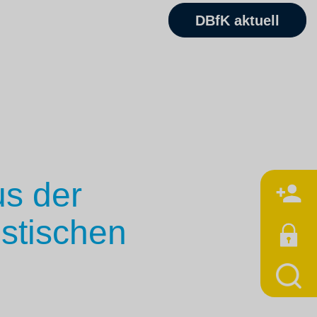
DBfK aktuell
s der
M
stischen