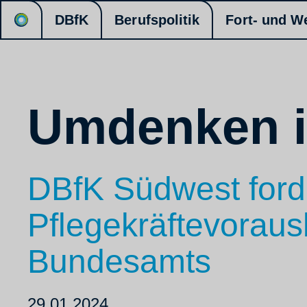
DBfK
Berufspolitik
Fort- und W
Umdenken is
DBfK Südwest ford
Pflegekräftevoraus
Bundesamts
29.01.2024